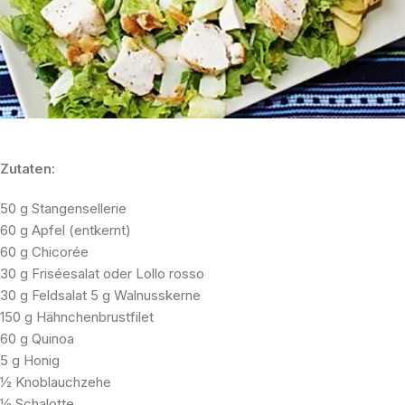
Zutaten:
50 g Stangensellerie
60 g Apfel (entkernt)
60 g Chicorée
30 g Friséesalat oder Lollo rosso
30 g Feldsalat 5 g Walnusskerne
150 g Hähnchenbrustfilet
60 g Quinoa
5 g Honig
½ Knoblauchzehe
½ Schalotte