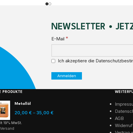
NEWSLETTER • JET
*
E-Mail
Ich akzeptiere die Datenschutzbest
E PRODUKTE
WEITERF
Impress
Metallöl
Datensc
20,00
€
–
35,00
€
AGB
ält 19% MwSt.
Widerruf
.
Versand
Vertrag 