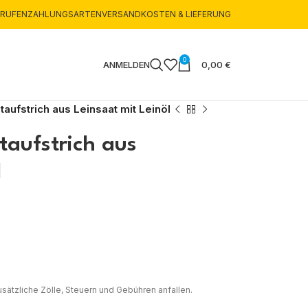
RRUFEN
ZAHLUNGSARTEN
VERSANDKOSTEN & LIEFERUNG
0
ANMELDEN
0,00
€
taufstrich aus Leinsaat mit Leinöl
taufstrich aus
l
sätzliche Zölle, Steuern und Gebühren anfallen.