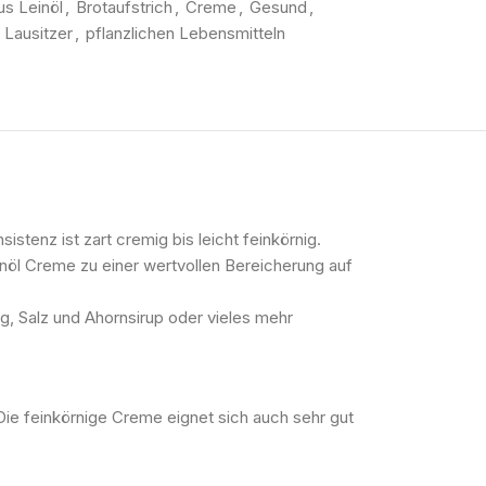
us Leinöl
,
Brotaufstrich
,
Creme
,
Gesund
,
Lausitzer
,
pflanzlichen Lebensmitteln
stenz ist zart cremig bis leicht feinkörnig.
inöl Creme zu einer wertvollen Bereicherung auf
g, Salz und Ahornsirup oder vieles mehr
Die feinkörnige Creme eignet sich auch sehr gut