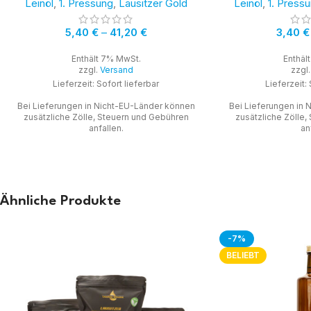
Leinöl
,
1. Pressung
,
Lausitzer Gold
Leinöl
,
1. Press
5,40
€
–
41,20
€
3,40
€
Enthält 7% MwSt.
Enthäl
zzgl.
Versand
zzgl
Lieferzeit: Sofort lieferbar
Lieferzeit: 
Bei Lieferungen in Nicht-EU-Länder können
Bei Lieferungen in
zusätzliche Zölle, Steuern und Gebühren
zusätzliche Zölle
anfallen.
an
Ähnliche Produkte
-7%
BELIEBT