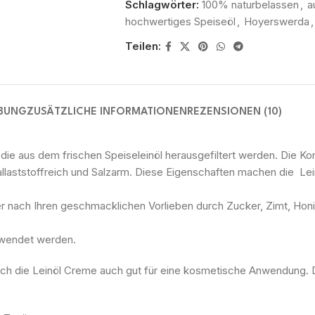
Schlagwörter:
100% naturbelassen
,
a
hochwertiges Speiseöl
,
Hoyerswerda
,
Teilen:
IBUNG
ZUSÄTZLICHE INFORMATIONEN
REZENSIONEN (10)
die aus dem frischen Speiseleinöl herausgefiltert werden. Die Konsi
ballaststoffreich und Salzarm. Diese Eigenschaften machen die Le
r nach Ihren geschmacklichen Vorlieben durch Zucker, Zimt, Honi
rwendet werden.
 sich die Leinöl Creme auch gut für eine kosmetische Anwendung. 