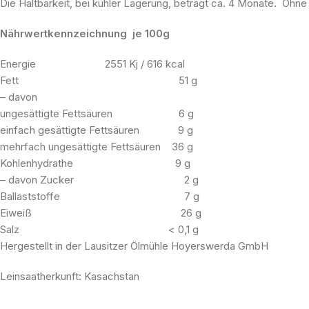
Die Haltbarkeit, bei kühler Lagerung, beträgt ca. 4 Monate. Ohn
Nährwertkennzeichnung je 100g
Energie 2551 Kj / 616 kcal
Fett 51 g
– davon
ungesättigte Fettsäuren 6 g
einfach gesättigte Fettsäuren 9 g
mehrfach ungesättigte Fettsäuren 36 g
Kohlenhydrathe 9 g
– davon Zucker 2 g
Ballaststoffe 7 g
Eiweiß 26 g
Salz < 0,1 g
Hergestellt in der Lausitzer Ölmühle Hoyerswerda GmbH
Leinsaatherkunft: Kasachstan