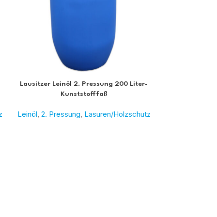
Lausitzer Leinöl 2. Pressung 200 Liter-
Lausitzer Leinö
Kunststofffaß
z
Leinöl
,
2. Pressung
,
Lasuren/Holzschutz
Leinöl
,
2. Pres