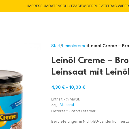
IMPRESSUM
DATENSCHUTZ
AGB
WIDERRUF
VERTRAG WIDE
Start
Leinölcreme
Leinöl Creme – Bro
Leinöl Creme – Bro
Leinsaat mit Leinö
4,30
€
–
10,00
€
Enthält 7% MwSt.
zzgl.
Versand
Lieferzeit: Sofort lieferbar
Bei Lieferungen in Nicht-EU-Länder können zu