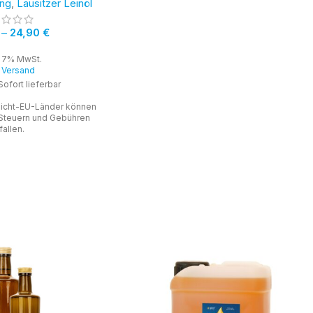
ung
,
Lausitzer Leinöl
–
24,90
€
t 7% MwSt.
.
Versand
Sofort lieferbar
 Nicht-EU-Länder können
, Steuern und Gebühren
fallen.