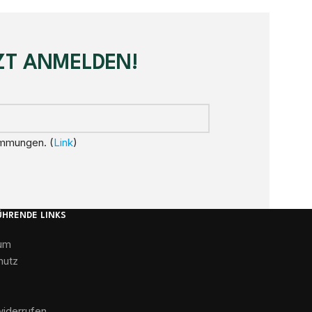
ZT ANMELDEN!
immungen. (
Link
)
ÜHRENDE LINKS
um
hutz
widerrufen