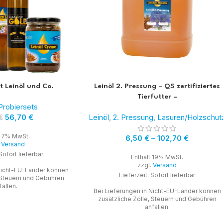
 Leinöl und Co.
Leinöl 2. Pressung – QS zertifiziertes
Tierfutter –
Probiersets
56,70
€
Leinöl
,
2. Pressung
,
Lasuren/Holzschut
€
t 7% MwSt.
6,50
€
–
102,70
€
.
Versand
Sofort lieferbar
Enthält 19% MwSt.
zzgl.
Versand
 Nicht-EU-Länder können
Lieferzeit: Sofort lieferbar
, Steuern und Gebühren
fallen.
Bei Lieferungen in Nicht-EU-Länder können
zusätzliche Zölle, Steuern und Gebühren
anfallen.